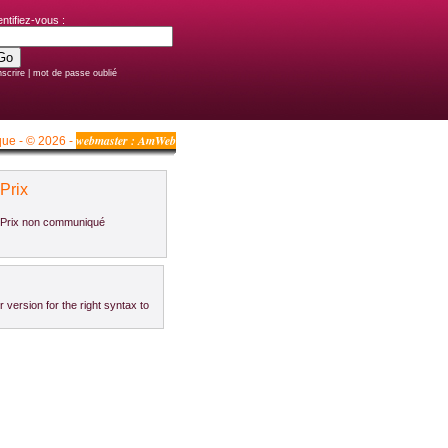
entifiez-vous :
nscrire
|
mot de passe oublié
webmaster : AmWeb
que - © 2026 -
Prix
Prix non communiqué
ersion for the right syntax to