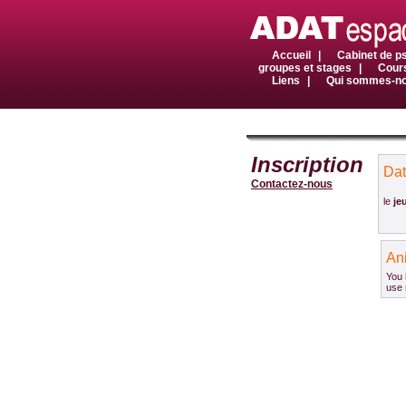
Accueil
|
Cabinet de p
groupes et stages
|
Cours
Liens
|
Qui sommes-n
Inscription
Da
Contactez-nous
le
je
An
You 
use n