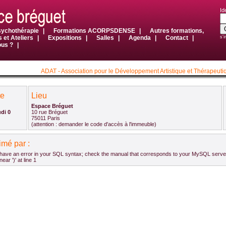
Id
sychothérapie
|
Formations ACORPSDENSE
|
Autres formations,
 et Ateliers
|
Expositions
|
Salles
|
Agenda
|
Contact
|
s'i
ous ?
|
ADAT - Association pour le Développement Artistique et Thérapeuti
te
Lieu
Espace Bréguet
udi 0
10 rue Bréguet
75011 Paris
(attention : demander le code d'accès à l'immeuble)
imé par :
have an error in your SQL syntax; check the manual that corresponds to your MySQL server v
ear ')' at line 1