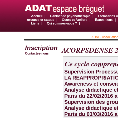
Accueil
|
Cabinet de psychothérapie
|
Formations
groupes et stages
|
Cours et Ateliers
|
Expositions
|
Liens
|
Qui sommes-nous ?
|
ADAT - Association
Inscription
ACORPSDENSE 2
Contactez-nous
Ce cycle comprend
Supervision Process
LA REAPPROPRIATI
Awareness et conscie
Analyse didactique et
Paris
du 22/02/2016 a
Supervision des grou
Analyse didactique et
Paris
du 03/03/2016 a