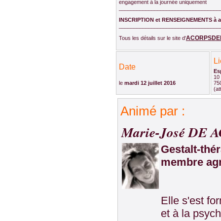
engagement à la journée uniquement
__________________________________
INSCRIPTION et RENSEIGNEMENTS à 
__________________________________
ACORPSDE
Tous les détails sur le site d'
L
Date
Es
10
le
mardi 12 juillet 2016
75
(at
Animé par :
Marie-José DE 
Gestalt-thé
membre agr
Elle s'est f
et à la psych