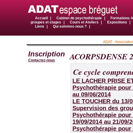
Accueil
|
Cabinet de psychothérapie
|
Formations
groupes et stages
|
Cours et Ateliers
|
Expositions
|
Liens
|
Qui sommes-nous ?
|
ADAT - Association
Inscription
ACORPSDENSE 2
Contactez-nous
Ce cycle comprend
LE LACHER PRISE ET
Psychothérapie pour 
au 09/06/2014
LE TOUCHER
du 13/0
Supervision des grou
Psychothérapie pour 
19/09/2014 au 21/09/
Psychothérapie pour 