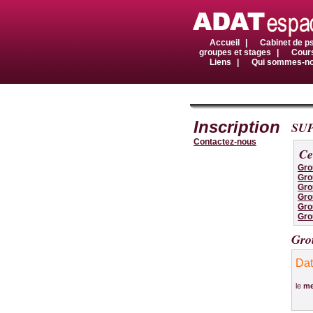
Accueil
|
Cabinet de p
groupes et stages
|
Cours
Liens
|
Qui sommes-n
Inscription
SU
Contactez-nous
Ce
Gro
Gro
Gro
Gro
Gro
Gro
Gro
Da
le
me