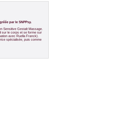
agréée par le SNPPsy.
en Sensitive Gestalt Massage.
il sur le corps et se forme sur
ation avec Ruella Franck).
rice spécialisée, puis comme