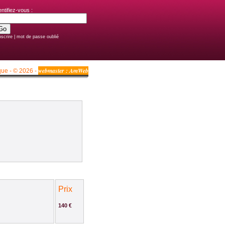
entifiez-vous :
nscrire
|
mot de passe oublié
webmaster : AmWeb
que - © 2026 -
Prix
140 €