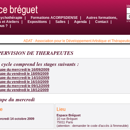
Id
sychothérapie
|
Formations ACORPSDENSE
|
Autres formations,
 et Ateliers
|
Expositions
|
Salles
|
Agenda
|
Contact
|
s'i
ous ?
|
ADAT - Association pour le Développement Artistique et Thérapeuti
PERVISION DE THERAPEUTES
 cycle comprend les stages suivants :
upe du mercredi
le 16/09/2009
upe du vendredi
le 18/09/2009
upe du mercredi
le 14/10/2009
upe du vendredi
le 16/10/2009
upe du mercredi
le 09/12/2009
upe du vendredi
le 18/12/2009
upe du mercredi
te
Lieu
Espace Bréguet
rcredi 14 octobre 2009
10 rue Bréguet
75011 Paris
(attention : demander le code d'accès à l'immeuble)