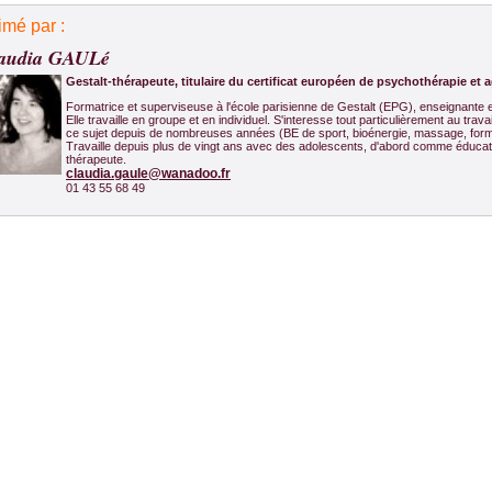
imé par :
audia GAULé
Gestalt-thérapeute, titulaire du certificat européen de psychothérapie et 
Formatrice et superviseuse à l'école parisienne de Gestalt (EPG), enseignante 
Elle travaille en groupe et en individuel. S'interesse tout particulièrement au trava
ce sujet depuis de nombreuses années (BE de sport, bioénergie, massage, form
Travaille depuis plus de vingt ans avec des adolescents, d'abord comme éducat
thérapeute.
claudia.gaule@wanadoo.fr
01 43 55 68 49